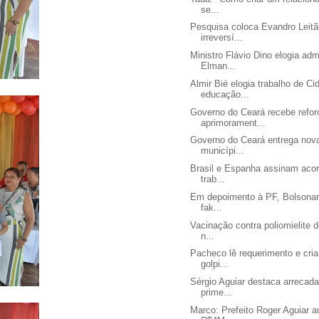
se...
Pesquisa coloca Evandro Leitã
irreversí...
Ministro Flávio Dino elogia adm
Elman...
Almir Bié elogia trabalho de C
educação...
Governo do Ceará recebe refor
aprimorament...
Governo do Ceará entrega nova
municípi...
Brasil e Espanha assinam aco
trab...
Em depoimento à PF, Bolsonar
fak...
Vacinação contra poliomielite 
n...
Pacheco lê requerimento e cri
golpi...
Sérgio Aguiar destaca arrecada
prime...
Marco: Prefeito Roger Aguiar a