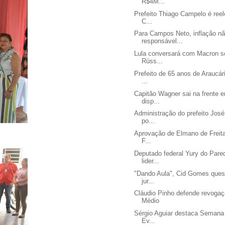
R$4M...
Prefeito Thiago Campelo é reel
C...
Para Campos Neto, inflação nã
responsável...
Lula conversará com Macron so
Rúss...
Prefeito de 65 anos de Araucár
...
Capitão Wagner sai na frente 
disp...
Administração do prefeito Jos
po...
Aprovação de Elmano de Freita
F...
Deputado federal Yury do Pare
lider...
"Dando Aula", Cid Gomes quest
jur...
Cláudio Pinho defende revoga
Médio
Sérgio Aguiar destaca Semana 
Ev...