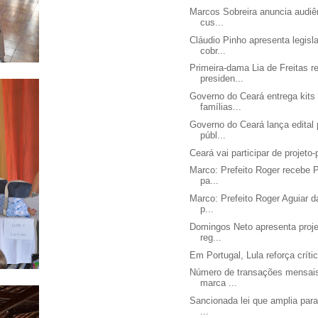
Marcos Sobreira anuncia audiê
cus...
Cláudio Pinho apresenta legis
cobr...
Primeira-dama Lia de Freitas 
presiden...
Governo do Ceará entrega kits
famílias...
Governo do Ceará lança edita
públ...
Ceará vai participar de projeto-
Marco: Prefeito Roger recebe 
pa...
Marco: Prefeito Roger Aguiar 
p...
Domingos Neto apresenta proje
reg...
Em Portugal, Lula reforça crític
Número de transações mensais
marca ...
Sancionada lei que amplia par
...