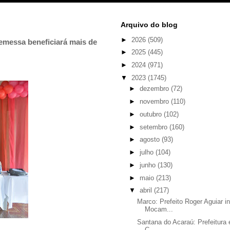
Arquivo do blog
►
2026
(509)
 remessa beneficiará mais de
►
2025
(445)
►
2024
(971)
▼
2023
(1745)
►
dezembro
(72)
►
novembro
(110)
►
outubro
(102)
►
setembro
(160)
►
agosto
(93)
►
julho
(104)
►
junho
(130)
►
maio
(213)
▼
abril
(217)
Marco: Prefeito Roger Aguiar 
Mocam...
Santana do Acaraú: Prefeitura
C...