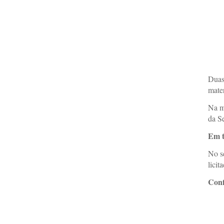
Duas 
mater
Na ma
da S
Em 
No s
licit
Conf