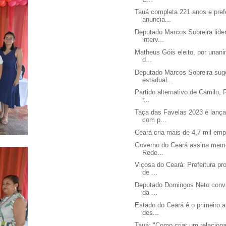
Tauá completa 221 anos e prefe
anuncia...
Deputado Marcos Sobreira lide
interv...
Matheus Góis eleito, por unani
d...
Deputado Marcos Sobreira sug
estadual...
Partido alternativo de Camilo,
r...
Taça das Favelas 2023 é lanç
com p...
Ceará cria mais de 4,7 mil e
Governo do Ceará assina mem
Rede...
Viçosa do Ceará: Prefeitura p
de ...
Deputado Domingos Neto convi
da ...
Estado do Ceará é o primeiro a
des...
Tauá: "Como criar um relacion