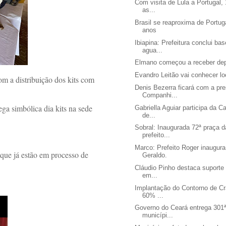
Com visita de Lula a Portugal,
as...
Brasil se reaproxima de Portug
anos
Ibiapina: Prefeitura conclui b
agua...
Elmano começou a receber de
Evandro Leitão vai conhecer loc
om a distribuição dos kits com
Denis Bezerra ficará com a pre
Companhi...
ega simbólica dia kits na sede
Gabriella Aguiar participa da 
de...
Sobral: Inaugurada 72ª praça 
prefeito...
Marco: Prefeito Roger inaugu
 que já estão em processo de
Geraldo.
Cláudio Pinho destaca suporte 
em...
Implantação do Contorno de Cr
60% ...
Governo do Ceará entrega 301ª
municípi...