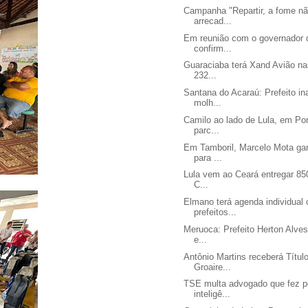
Campanha "Repartir, a fome nã
arrecad...
Em reunião com o governador 
confirm...
Guaraciaba terá Xand Avião 
232...
Santana do Acaraú: Prefeito i
molh...
Camilo ao lado de Lula, em Po
parc...
Em Tamboril, Marcelo Mota g
para ...
Lula vem ao Ceará entregar 8
C...
Elmano terá agenda individual
prefeitos...
Meruoca: Prefeito Herton Alves
e...
Antônio Martins receberá Títul
Groaire...
TSE multa advogado que fez p
inteligê...