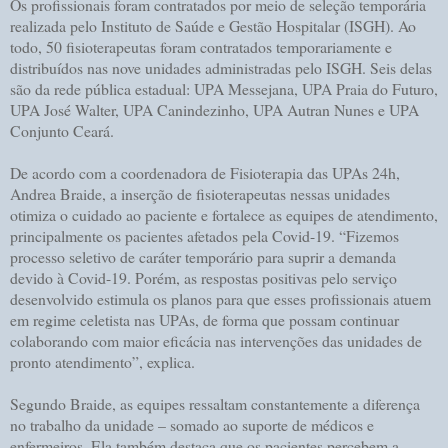
Os profissionais foram contratados por meio de seleção temporária
realizada pelo Instituto de Saúde e Gestão Hospitalar (ISGH). Ao
todo, 50 fisioterapeutas foram contratados temporariamente e
distribuídos nas nove unidades administradas pelo ISGH. Seis delas
são da rede pública estadual: UPA Messejana, UPA Praia do Futuro,
UPA José Walter, UPA Canindezinho, UPA Autran Nunes e UPA
Conjunto Ceará.
De acordo com a coordenadora de Fisioterapia das UPAs 24h,
Andrea Braide, a inserção de fisioterapeutas nessas unidades
otimiza o cuidado ao paciente e fortalece as equipes de atendimento,
principalmente os pacientes afetados pela Covid-19. “Fizemos
processo seletivo de caráter temporário para suprir a demanda
devido à Covid-19. Porém, as respostas positivas pelo serviço
desenvolvido estimula os planos para que esses profissionais atuem
em regime celetista nas UPAs, de forma que possam continuar
colaborando com maior eficácia nas intervenções das unidades de
pronto atendimento”, explica.
Segundo Braide, as equipes ressaltam constantemente a diferença
no trabalho da unidade – somado ao suporte de médicos e
enfermeiros. Ela também destaca que os pacientes percebem a