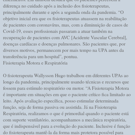
diferença no cuidado após a inclusão dos fisioterapeutas,
principalmente durante e após a segunda onda da pandemia. “O
objetivo inicial era que os fisioterapeutas atuassem na reabilitação
de pacientes com coronavírus, mas, com a diminuição de casos de
Covid-19, esses profissionais passaram a atuar também na
recuperação de pacientes com AVC [Acidente Vascular Cerebral],
doenças cardíacas e doenças pulmonares. São pacientes que, por
diversos motivos, permanecem por mais tempo na UPA antes da
transferência para um hospital”, pontua.
Fisioterapia Motora e Respiratória
O fisioterapeuta Wallysson Hugo trabalhou em diferentes UPAs ao
longo da pandemia, principalmente usando técnicas e recursos que
fossem para estímulo respiratório ou motor. “A Fisioterapia Motora
é importante em situações em que o paciente crítico fica limitado ao
leito. Após avaliação específica, posso estimular determinada
função, seja de forma passiva ou assistida. Já na Fisioterapia
Respiratória, realizamos o que é primordial quando o paciente está
com suporte ventilatório, acompanhamos a mecânica respiratória,
que é indispensável para a evolução do paciente. Inclusive é função
do fisioterapeuta mantê-la da forma mais protetora possível para