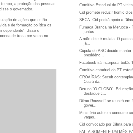
 tempo, a proteção das pessoas
Comitiva Estadual do PT visita
 disse o governador.
Cid promete reduzir homicídios
SECA: Cid pedirá apoio a Dilm
culação de ações que estão
vida e de formação política os
Fumaça Branca na Meruoca - 
independente”, disse o
juntos...
moeda de troca por votos na
A mãe dele é mulata. O padrast
já...
Cúpula do PSC decide manter 
presidênc...
Facebook irá incorporar botão 
Comitiva estadual do PT estar
GROAÍRAS: Secult contemplada
Ceará da...
Deu no "O GLOBO": Educação 
destaque c...
Dilma Rousseff se reunirá em 
gover...
Ministério autoriza concurso 
vagas...
Cid convocado por Dilma para 
FALTA SOMENTE UM MÊS P