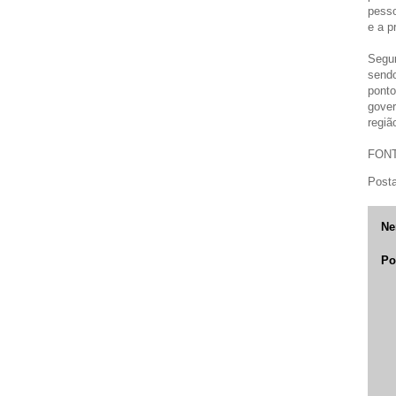
pesso
e a p
Segun
sendo
ponto
gover
regiã
FONTE
Post
Ne
Po