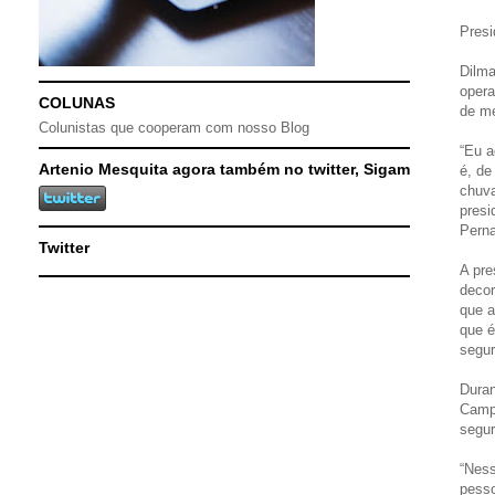
Presi
Dilma
opera
COLUNAS
de me
Colunistas que cooperam com nosso Blog
“Eu a
Artenio Mesquita agora também no twitter, Sigam
é, de
chuva
presi
Pern
Twitter
A pre
decor
que a
que é
segur
Duran
Campo
segur
“Ness
pesso