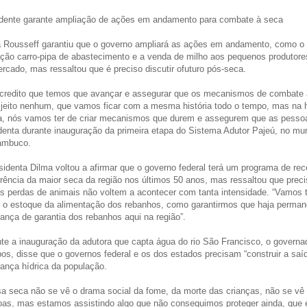
dente garante ampliação de ações em andamento para combate à seca
 Rousseff garantiu que o governo ampliará as ações em andamento, como o t
ção carro-pipa de abastecimento e a venda de milho aos pequenos produtore
rcado, mas ressaltou que é preciso discutir ofuturo pós-seca.
credito que temos que avançar e assegurar que os mecanismos de combate
 jeito nenhum, que vamos ficar com a mesma história todo o tempo, mas na h
, nós vamos ter de criar mecanismos que durem e assegurem que as pessoas
denta durante inauguração da primeira etapa do Sistema Adutor Pajeú, no mu
ambuco.
sidenta Dilma voltou a afirmar que o governo federal terá um programa de r
rência da maior seca da região nos últimos 50 anos, mas ressaltou que pre
s perdas de animais não voltem a acontecer com tanta intensidade. “Vamos t
 o estoque da alimentação dos rebanhos, como garantirmos que haja perma
ança de garantia dos rebanhos aqui na região”.
te a inauguração da adutora que capta água do rio São Francisco, o govern
s, disse que o governos federal e os dos estados precisam “construir a saíd
ança hídrica da população.
a seca não se vê o drama social da fome, da morte das crianças, não se vê
as, mas estamos assistindo algo que não conseguimos proteger ainda, que