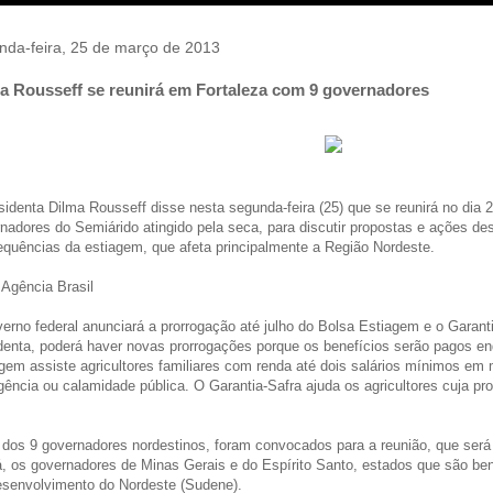
nda-feira, 25 de março de 2013
a Rousseff se reunirá em Fortaleza com 9 governadores
sidenta Dilma Rousseff disse nesta segunda-feira (25) que se reunirá no dia 
nadores do Semiárido atingido pela seca, para discutir propostas e ações des
quências da estiagem, que afeta principalmente a Região Nordeste.
 Agência Brasil
erno federal anunciará a prorrogação até julho do Bolsa Estiagem e o Garant
denta, poderá haver novas prorrogações porque os benefícios serão pagos en
gem assiste agricultores familiares com renda até dois salários mínimos em
ência ou calamidade pública. O Garantia-Safra ajuda os agricultores cuja pro
dos 9 governadores nordestinos, foram convocados para a reunião, que será 
, os governadores de Minas Gerais e do Espírito Santo, estados que são ben
senvolvimento do Nordeste (Sudene).