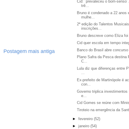
Cid: ´prevaleceu o bom-senso´
trê...
Bruno é condenado a 22 anos e
mulhe...
2ª edição do Talentos Musicai
inscrições...
Bruno descreve como Eliza foi
Cid quer escola em tempo integ
Banco do Brasil abre concurso 
Postagem mais antiga
Plano Safra da Pesca destina 
C...
Lula diz que diferenças entre 
...
Ex-prefeito de Martinópole é 
con...
Governo triplica investimentos
e...
Cid Gomes se reúne com Minis
Tiroteio na emergência da San
►
fevereiro
(52)
►
janeiro
(54)