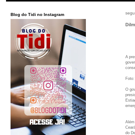
segu
Blog do Tidi no Instagram
Dilm
A pre
gover
conse
Foto:
O gov
presi
Estia
emerg
Além 
Ceará
do De