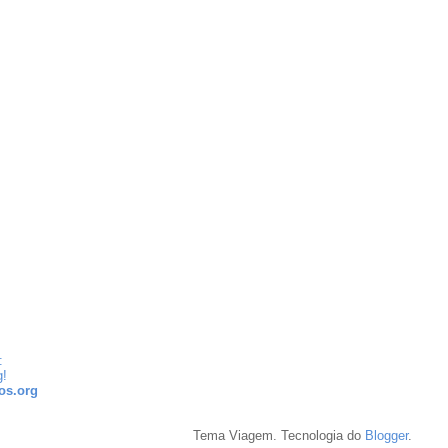
:
g!
os.org
Tema Viagem. Tecnologia do
Blogger
.