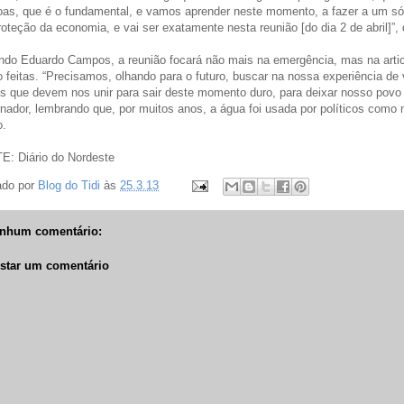
as, que é o fundamental, e vamos aprender neste momento, a fazer a um só
roteção da economia, e vai ser exatamente nesta reunião [do dia 2 de abril]”,
do Eduardo Campos, a reunião focará não mais na emergência, mas na arti
 feitas. “Precisamos, olhando para o futuro, buscar na nossa experiência de 
s que devem nos unir para sair deste momento duro, para deixar nosso povo 
nador, lembrando que, por muitos anos, a água foi usada por políticos como 
o.
: Diário do Nordeste
ado por
Blog do Tidi
às
25.3.13
nhum comentário:
star um comentário