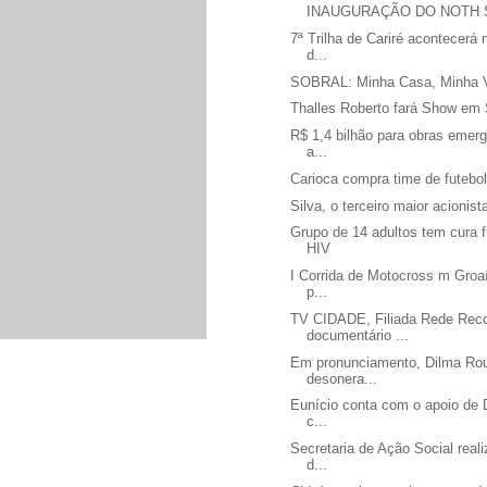
INAUGURAÇÃO DO NOTH S
7ª Trilha de Cariré acontecerá
d...
SOBRAL: Minha Casa, Minha 
Thalles Roberto fará Show em 
R$ 1,4 bilhão para obras emer
a...
Carioca compra time de futeb
Silva, o terceiro maior acionis
Grupo de 14 adultos tem cura f
HIV
I Corrida de Motocross m Groa
p...
TV CIDADE, Filiada Rede Reco
documentário ...
Em pronunciamento, Dilma Rou
desonera...
Eunício conta com o apoio de 
c...
Secretaria de Ação Social rea
d...