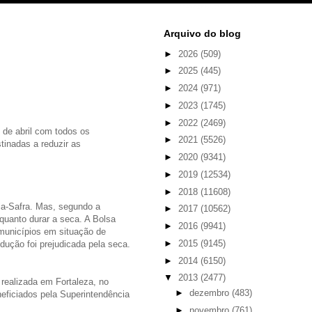
Arquivo do blog
►
2026
(509)
►
2025
(445)
►
2024
(971)
►
2023
(1745)
►
2022
(2469)
2 de abril com todos os
►
2021
(5526)
tinadas a reduzir as
►
2020
(9341)
►
2019
(12534)
►
2018
(11608)
ia-Safra. Mas, segundo a
►
2017
(10562)
quanto durar a seca. A Bolsa
►
2016
(9941)
 municípios em situação de
►
2015
(9145)
dução foi prejudicada pela seca.
►
2014
(6150)
▼
2013
(2477)
realizada em Fortaleza, no
►
dezembro
(483)
eficiados pela Superintendência
►
novembro
(761)