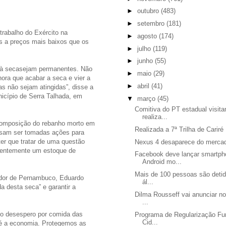
►
outubro
(483)
►
setembro
(181)
rabalho do Exército na
►
agosto
(174)
s a preços mais baixos que os
►
julho
(119)
►
junho
(55)
 à secasejam permanentes. Não
►
maio
(29)
ora que acabar a seca e vier a
►
abril
(41)
 não sejam atingidas”, disse a
nicípio de Serra Talhada, em
▼
março
(45)
Comitiva do PT estadual visit
realiza...
ecomposição do rebanho morto em
Realizada a 7ª Trilha de Cariré
cisam ser tomadas ações para
er que tratar de uma questão
Nexus 4 desaparece do merca
nentemente um estoque de
Facebook deve lançar smartp
Android mo...
Mais de 100 pessoas são detid
ador de Pernambuco, Eduardo
ál...
a desta seca” e garantir a
Dilma Rousseff vai anunciar n
...
 o desespero por comida das
Programa de Regularização Fun
Cid...
 é a economia. Protegemos as